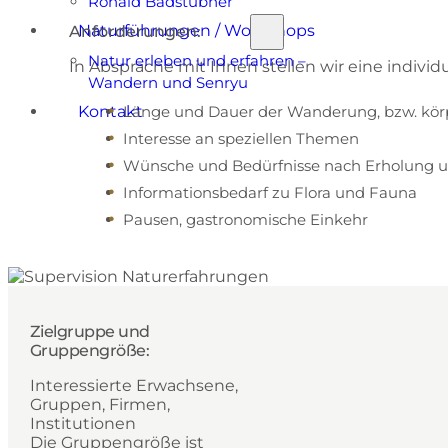
Ronald Badstübner
Naturführungen / Workshops
Anforderungen:
Natur erleben und erfahren –
In Absprache mit Ihnen stellen wir eine indiv
Wandern und Senryu
Kontakt
Länge und Dauer der Wanderung, bzw. körp
Interesse an speziellen Themen
Wünsche und Bedürfnisse nach Erholung 
Informationsbedarf zu Flora und Fauna
Pausen, gastronomische Einkehr
Zielgruppe und
Gruppengröße:
Interessierte Erwachsene,
Gruppen, Firmen,
Institutionen
Die Gruppengröße ist