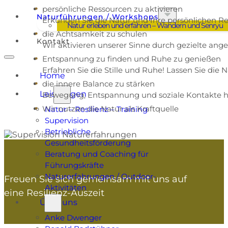
persönliche Ressourcen zu aktivieren
Naturführungen / Workshops
Erkunden Sie die Natur und Ihre persönlichen R
Natur erleben und erfahren – Wandern und Senryu
die Achtsamkeit zu schulen
Kontakt
Wir aktivieren unserer Sinne durch gezielte an
Entspannung zu finden und Ruhe zu genießen
Erfahren Sie die Stille und Ruhe! Lassen Sie die 
Home
die innere Balance zu stärken
Leistungen
Bewegung, Entspannung und soziale Kontakte hel
Wir nutzen die Natur als Kraftquelle
Natur – Resilienz – Training
Supervision
Betriebliche
Gesundheitsförderung
Beratung und Coaching für
Führungskräfte
Naturerfahrungen / Outdoor-
Freuen Sie sich gemeinsam mit uns auf
Aktivitäten
eine Resilienz-Auszeit
Über uns
Anke Dwenger