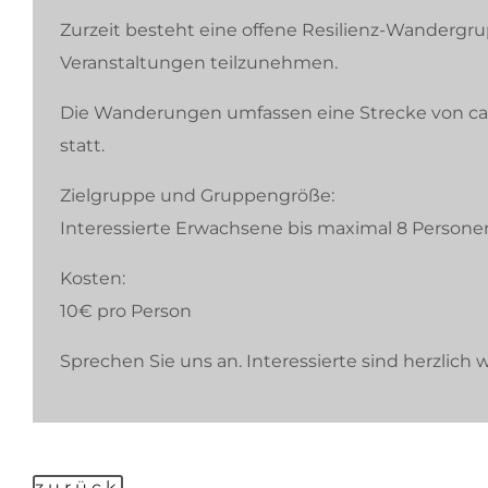
Zurzeit besteht eine offene Resilienz-Wandergru
Veranstaltungen teilzunehmen.
Die Wanderungen umfassen eine Strecke von ca. 6
statt.
Zielgruppe und Gruppengröße:
Interessierte Erwachsene bis maximal 8 Persone
Kosten:
10€ pro Person
Sprechen Sie uns an. Interessierte sind herzlic
zurück